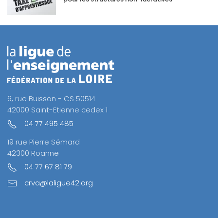
6, rue Buisson - CS 50514
42000 Saint-Etienne cedex 1
04 77 495 485
19 rue Pierre Sémard
42300 Roanne
04 77 67 81 79
crva@laligue42.org