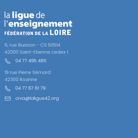
6, rue Buisson - CS 50514
42000 Saint-Etienne cedex 1
04 77 495 485
19 rue Pierre Sémard
42300 Roanne
04 77 67 81 79
crva@laligue42.org