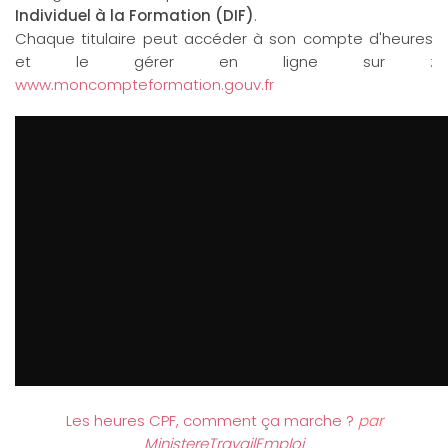
Individuel à la Formation (DIF)
.
Chaque titulaire peut accéder à son compte d'heures
et le gérer en ligne sur :
www.moncompteformation.gouv.fr
Les heures CPF, comment ça marche ?
par
MinistereTravailEmploi